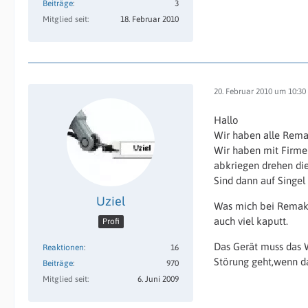
Beiträge
3
Mitglied seit
18. Februar 2010
20. Februar 2010 um 10:30
Hallo
Wir haben alle Remak
Wir haben mit Firmen
abkriegen drehen die
Sind dann auf Singe
Uziel
Was mich bei Remak p
auch viel kaputt.
Profi
Das Gerät muss das W
Reaktionen
16
Störung geht,wenn d
Beiträge
970
Mitglied seit
6. Juni 2009