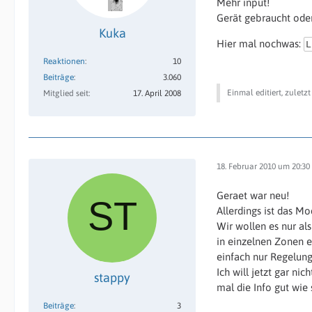
Mehr input!
Gerät gebraucht oder
Kuka
Hier mal nochwas:
L
Reaktionen
10
Beiträge
3.060
Einmal editiert, zuletz
Mitglied seit
17. April 2008
18. Februar 2010 um 20:30
Geraet war neu!
Allerdings ist das M
Wir wollen es nur al
in einzelnen Zonen e
einfach nur Regelung
Ich will jetzt gar 
stappy
mal die Info gut wie
Beiträge
3