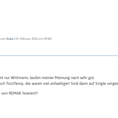
t von
Kuka
(
19. Februar 2010 um 09:44
)
 nur Wittmann, laufen meiner Meinung nach sehr gut.
ch ToolTemp, die waren viel anfaelliger! Sind dann auf Single umgest
as von REMAK hoeren!!!