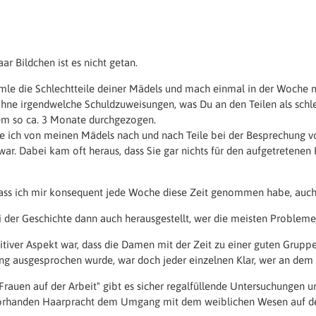
aar Bildchen ist es nicht getan.
mle die Schlechtteile deiner Mädels und mach einmal in der Woche 
ohne irgendwelche Schuldzuweisungen, was Du an den Teilen als schle
tem so ca. 3 Monate durchgezogen.
be ich von meinen Mädels nach und nach Teile bei der Besprechung v
war. Dabei kam oft heraus, dass Sie gar nichts für den aufgetretenen
dass ich mir konsequent jede Woche diese Zeit genommen habe, auch
ei der Geschichte dann auch herausgestellt, wer die meisten Probleme 
itiver Aspekt war, dass die Damen mit der Zeit zu einer guten Gru
g ausgesprochen wurde, war doch jeder einzelnen Klar, wer an dem b
rauen auf der Arbeit" gibt es sicher regalfüllende Untersuchungen und
orhanden Haarpracht dem Umgang mit dem weiblichen Wesen auf der 