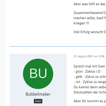
Aber was hilft es da
Zusammenfassend für
machen willst, kauf f
kriegen !!!
Viel Erfolg wünscht 
27. August 2007 um 12:08
Sprech mal mit Euer
- grün : Zyklus i.O´
- gelb : Zykus zu schn
- rot : Zyklus zu lan
Du kannst dann selb
Stückzahlen der Schi
Bubbelmaker
Aber Dir kommt es j
Gast