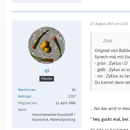
27. August 2007 um 12:15
Zitat
Original von Bub
Sprech mal mit Eu
- grün : Zyklus i.O´
qs
- gelb : Zykus zu s
- rot : Zyklus zu l
Meister
Du kannst dann se
Reaktionen
66
Beiträge
1.357
Mitglied seit
11. April 2006
... Na das wird in d
Beruf
Industriemeister Kunststoff /
" hey, guckt mal, bei 
Kautschuk, Materialprüfung
da gibt es bestimmt