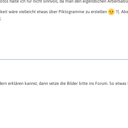
tos halte ich für nicht sinnvoll, da man den eigendlichen Arbeitsabla
keit wäre vielleicht etwas über Piktogramme zu erstellen
?(. Ab
.
dern erklären kannst, dann setze die Bilder bitte ins Forum. So etwas