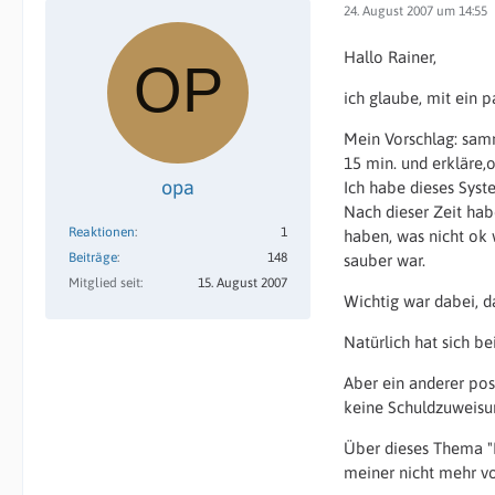
24. August 2007 um 14:55
Hallo Rainer,
ich glaube, mit ein p
Mein Vorschlag: sam
15 min. und erkläre,
opa
Ich habe dieses Sys
Nach dieser Zeit ha
Reaktionen
1
haben, was nicht ok 
Beiträge
148
sauber war.
Mitglied seit
15. August 2007
Wichtig war dabei, 
Natürlich hat sich b
Aber ein anderer pos
keine Schuldzuweisun
Über dieses Thema "F
meiner nicht mehr v