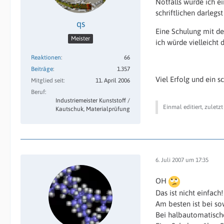
Notfalls würde ich e
schriftlichen darlegst
qs
Eine Schulung mit de
Meister
ich würde vielleicht d
Reaktionen
66
Beiträge
1.357
Viel Erfolg und ein
Mitglied seit
11. April 2006
Beruf
Industriemeister Kunststoff /
Einmal editiert, zuletz
Kautschuk, Materialprüfung
6. Juli 2007 um 17:35
OH
Das ist nicht einfach!
Am besten ist bei s
Bei halbautomatische