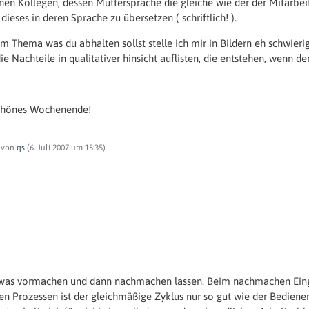
inen Kollegen, dessen Muttersprache die gleiche wie der der Mitarbei
 dieses in deren Sprache zu übersetzen ( schriftlich! ).
m Thema was du abhalten sollst stelle ich mir in Bildern eh schwierig
ie Nachteile in qualitativer hinsicht auflisten, die entstehen, wenn der
 schönes Wochenende!
t von
qs
(
6. Juli 2007 um 15:35
)
owas vormachen und dann nachmachen lassen. Beim nachmachen Eingrei
n Prozessen ist der gleichmäßige Zyklus nur so gut wie der Bediener