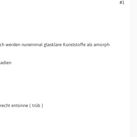
#1
ich werden nuneinmal glasklare Kunststoffe als amorph
tadien
echt entsinne ( trüb )