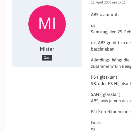
11. April 2006 um 17:11
ABS = amorph
qs
Samstag, den 25. Feb
ok, ABS gehört zu de
Mister
beschrieben.
Gast
Allerdings, hängt di
zusammen? Ein Beisp
PS ( glasklar )
SB, oder PS HI, also 
SAN ( glasklar )
ABS, was ja nun aus 
Für Korrekturen mein
Gruss
qs