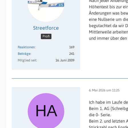
Nach jeder Änderung
Höhentest bis zur ei
Änderungen was bewi
eine Nullserie um di
begutachtet da wir D
Streetforce
Mittlerweile arbeite
Profi
und immer über den S
Reaktionen
169
Beiträge
241
Mitglied seit
16. Juni 2009
6. Mai 2026 um 11:25
Ich habe im Laufe de
Beim 1. AG (Schreibge
die 0- Serie.
Beim 2. und letzten 
Stückzahl nach Forde