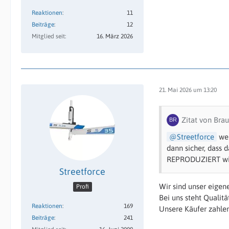
Reaktionen
11
Beiträge
12
Mitglied seit
16. März 2026
21. Mai 2026 um 13:20
Zitat von Brau
Streetforce
wen
dann sicher, dass 
REPRODUZIERT wi
Streetforce
Wir sind unser eigen
Profi
Bei uns steht Qualit
Reaktionen
169
Unsere Käufer zahlen 
Beiträge
241