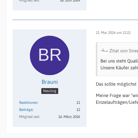
Mitglied seit
16. Juni 2009
21. Mai 2026 um 22:22
Zitat von Stre
Bei uns steht Qua
Unsere Käufer zahle
Brauni
Das sollte möglichs
Neuling
Meine Frage war "wie 
Einzelaufträgen/Lie
Reaktionen
11
Beiträge
12
Mitglied seit
16. März 2026