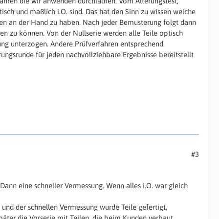
ahren die wir anwenden durchlaufen. Vom Alterungstest,
isch und maßlich i.O. sind. Das hat den Sinn zu wissen welche
n an der Hand zu haben. Nach jeder Bemusterung folgt dann
en zu können. Von der Nullserie werden alle Teile optisch
fung unterzogen. Andere Prüfverfahren entsprechend.
ungsrunde für jeden nachvollziehbare Ergebnisse bereitstellt
#3
. Dann eine schneller Vermessung. Wenn alles i.O. war gleich
n und der schnellen Vermessung wurde Teile gefertigt,
äter die Vorserie mit Teilen, die beim Kunden verbaut