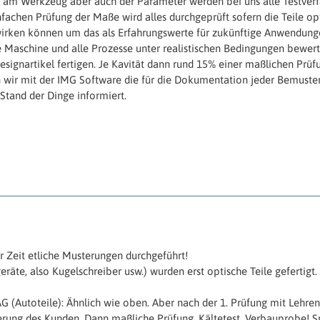
 am Werkzeug aber auch der Parameter werden bei uns alle Testverf
nfachen Prüfung der Maße wird alles durchgeprüft sofern die Teile opt
rken können um das als Erfahrungswerte für zukünftige Anwendunge
e Maschine und alle Prozesse unter realistischen Bedingungen bewert
esignartikel fertigen. Je Kavität dann rund 15% einer maßlichen Prü
n wir mit der IMG Software die für die Dokumentation jeder Bemuster
tand der Dinge informiert.
r Zeit etliche Musterungen durchgeführt!
räte, also Kugelschreiber usw.) wurden erst optische Teile gefertigt
AG (Autoteile): Ähnlich wie oben. Aber nach der 1. Prüfung mit Lehre
rung des Kunden. Dann maßliche Prüfung, Kältetest, Verbauprobe! Sp