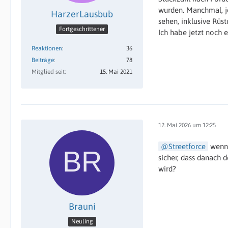
wurden. Manchmal, je
HarzerLausbub
sehen, inklusive Rüs
Fortgeschrittener
Ich habe jetzt noch 
Reaktionen
36
Beiträge
78
Mitglied seit
15. Mai 2021
12. Mai 2026 um 12:25
Streetforce
wenn 
sicher, dass danach 
wird?
Brauni
Neuling