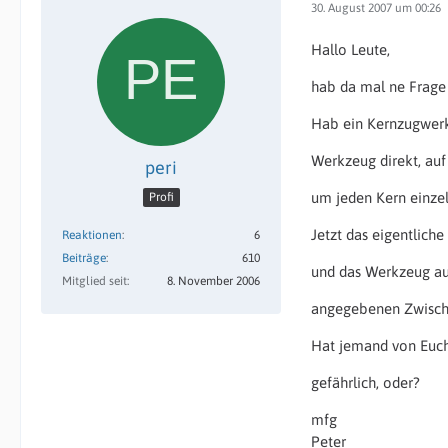
30. August 2007 um 00:26
Hallo Leute,
hab da mal ne Frage
Hab ein Kernzugwerk
Werkzeug direkt, auf
peri
um jeden Kern einze
Profi
Jetzt das eigentlich
Reaktionen
6
Beiträge
610
und das Werkzeug auf
Mitglied seit
8. November 2006
angegebenen Zwisch
Hat jemand von Euch
gefährlich, oder?
mfg
Peter