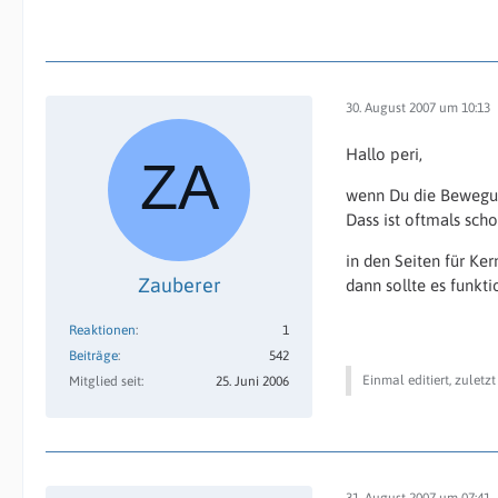
30. August 2007 um 10:13
Hallo peri,
wenn Du die Bewegung
Dass ist oftmals scho
in den Seiten für Ke
Zauberer
dann sollte es funkti
Reaktionen
1
Beiträge
542
Einmal editiert, zuletz
Mitglied seit
25. Juni 2006
31. August 2007 um 07:41