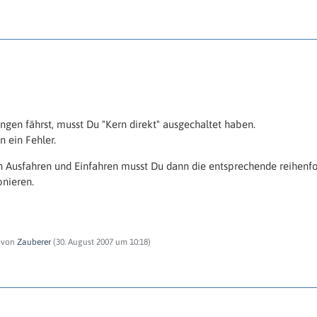
en fährst, musst Du "Kern direkt" ausgechaltet haben.
n ein Fehler.
rn Ausfahren und Einfahren musst Du dann die entsprechende reihen
onieren.
t von
Zauberer
(
30. August 2007 um 10:18
)