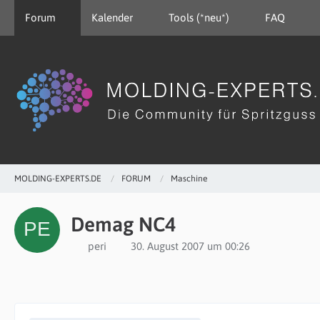
Forum
Kalender
Tools (*neu*)
FAQ
MOLDING-EXPERTS.DE
FORUM
Maschine
Demag NC4
peri
30. August 2007 um 00:26