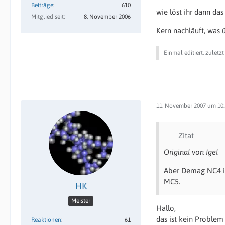
Beiträge
610
wie löst ihr dann da
Mitglied seit
8. November 2006
Kern nachläuft, was
Einmal editiert, zuletz
11. November 2007 um 10:
Zitat
Original von Igel
Aber Demag NC4 is
MC5.
HK
Meister
Hallo,
das ist kein Problem
Reaktionen
61