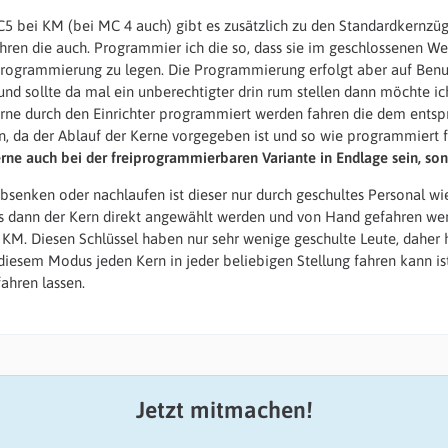
C5 bei KM (bei MC 4 auch) gibt es zusätzlich zu den Standardkernzü
ren die auch. Programmier ich die so, dass sie im geschlossenen We
rogrammierung zu legen. Die Programmierung erfolgt aber auf Benutz
und sollte da mal ein unberechtigter drin rum stellen dann möchte ich
rne durch den Einrichter programmiert werden fahren die dem entspr
n, da der Ablauf der Kerne vorgegeben ist und so wie programmiert f
rne auch bei der freiprogrammierbaren Variante in Endlage sein, sonst
 absenken oder nachlaufen ist dieser nur durch geschultes Personal 
s dann der Kern direkt angewählt werden und von Hand gefahren wer
i KM. Diesen Schlüssel haben nur sehr wenige geschulte Leute, dahe
diesem Modus jeden Kern in jeder beliebigen Stellung fahren kann ist 
fahren lassen.
Jetzt mitmachen!