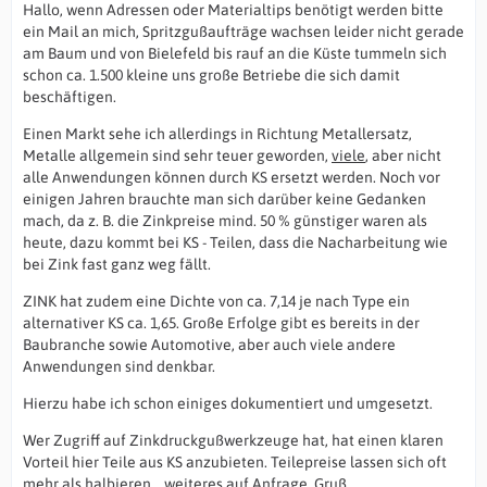
Hallo, wenn Adressen oder Materialtips benötigt werden bitte
ein Mail an mich, Spritzgußaufträge wachsen leider nicht gerade
am Baum und von Bielefeld bis rauf an die Küste tummeln sich
schon ca. 1.500 kleine uns große Betriebe die sich damit
beschäftigen.
Einen Markt sehe ich allerdings in Richtung Metallersatz,
Metalle allgemein sind sehr teuer geworden,
viele
, aber nicht
alle Anwendungen können durch KS ersetzt werden. Noch vor
einigen Jahren brauchte man sich darüber keine Gedanken
mach, da z. B. die Zinkpreise mind. 50 % günstiger waren als
heute, dazu kommt bei KS - Teilen, dass die Nacharbeitung wie
bei Zink fast ganz weg fällt.
ZINK hat zudem eine Dichte von ca. 7,14 je nach Type ein
alternativer KS ca. 1,65. Große Erfolge gibt es bereits in der
Baubranche sowie Automotive, aber auch viele andere
Anwendungen sind denkbar.
Hierzu habe ich schon einiges dokumentiert und umgesetzt.
Wer Zugriff auf Zinkdruckgußwerkzeuge hat, hat einen klaren
Vorteil hier Teile aus KS anzubieten. Teilepreise lassen sich oft
mehr als halbieren....weiteres auf Anfrage. Gruß