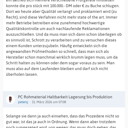
ein Betrieb sich mehrere verschiedene Prüfgeräte hinstellen
konnte die pro stück mit 100.000.- DM oder € zu Buche schlugen.
Dort wo heute aber Qualität verlangt und proklamiert wird (zu
Recht), sind diese Verfahren nicht mehr state of the art. Immer
mehr Betriebe betreiben eine zunehmend hochwertige
Qualitätskontrolle um auch nachlaufende Reklamationen
auszuschließen. Und da muss man sich dann schon überlegen ob
es sinnvoll ist, Schrott zu verarbeiten und zu versuchen dieses
einem Kunden unterzujubeln. Häufig entwickeln sich die
angewandten Prüfmethoden so schnell, dass man sich als
Hersteller schon manchmal wirklich krumm legen muss, um da
Schritt halten zu können oder dem sogar voraus zu sein. Man
muss also auf dem Laufenden bleiben und darf sich nicht
überholen lassen.
PC Rohmaterial Haltbarkeit Lagerung bis Produktion
petersj
31. März 2026 um 07:08
Solange sie dann ja auch einsehen, dass das Prozedere nicht so
gut war, ist das ja auch in Ordnung. Wenn dann aber trotzdem
noch rumgezetert wird, von wegen: das muss doch gehen, das