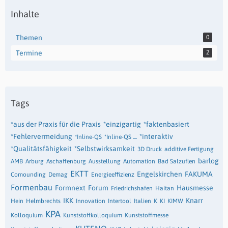
Inhalte
Themen
0
Termine
2
Tags
*aus der Praxis für die Praxis
*einzigartig
*faktenbasiert
*Fehlervermeidung
*interaktiv
*Inline-QS
*Inline-QS ....
*Qualitätsfähigkeit
*Selbstwirksamkeit
3D Druck
additive Fertigung
barlog
AMB
Arburg
Aschaffenburg
Ausstellung
Automation
Bad Salzuflen
EKTT
Engelskirchen
FAKUMA
Comounding
Demag
Energieeffizienz
Formenbau
Formnext
Forum
Hausmesse
Friedrichshafen
Haitan
IKK
Knarr
Hein
Helmbrechts
Innovation
Intertool
Italien
K
KI
KIMW
KPA
Kolloquium
Kunststoffkolloquium
Kunststoffmesse