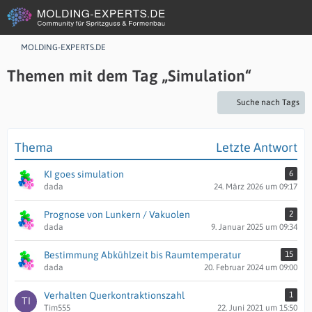
MOLDING-EXPERTS.DE
Themen mit dem Tag „Simulation“
Suche nach Tags
Thema
Letzte Antwort
KI goes simulation
6
dada
24. März 2026 um 09:17
Prognose von Lunkern / Vakuolen
2
dada
9. Januar 2025 um 09:34
Bestimmung Abkühlzeit bis Raumtemperatur
15
dada
20. Februar 2024 um 09:00
Verhalten Querkontraktionszahl
1
Tim555
22. Juni 2021 um 15:50