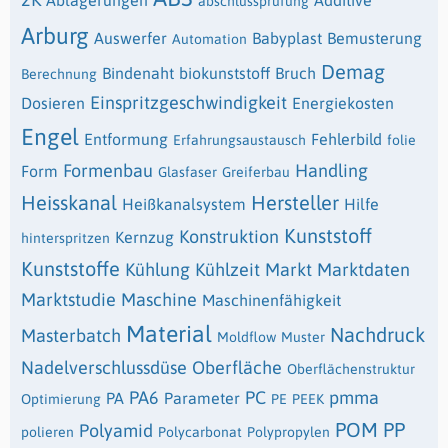
Ablagerungen
Additive
abschlussprüfung
Arburg
Auswerfer
Babyplast
Bemusterung
Automation
Demag
Bindenaht
biokunststoff
Bruch
Berechnung
Einspritzgeschwindigkeit
Dosieren
Energiekosten
Engel
Entformung
Fehlerbild
Erfahrungsaustausch
folie
Formenbau
Handling
Form
Glasfaser
Greiferbau
Heisskanal
Hersteller
Heißkanalsystem
Hilfe
Kunststoff
Konstruktion
Kernzug
hinterspritzen
Kunststoffe
Kühlung
Kühlzeit
Markt
Marktdaten
Marktstudie
Maschine
Maschinenfähigkeit
Material
Nachdruck
Masterbatch
Moldflow
Muster
Nadelverschlussdüse
Oberfläche
Oberflächenstruktur
PA6
PC
pmma
PA
Parameter
Optimierung
PE
PEEK
POM
PP
Polyamid
polieren
Polycarbonat
Polypropylen