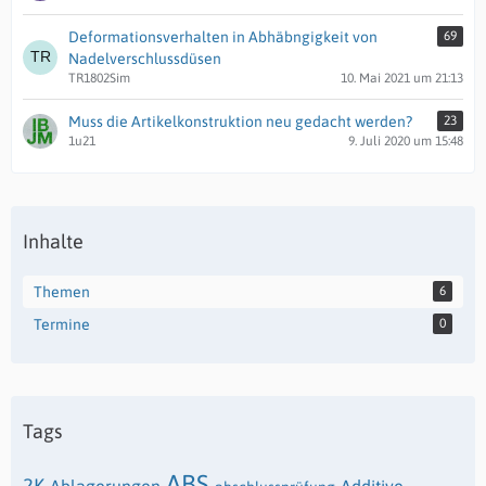
Deformationsverhalten in Abhäbngigkeit von
69
Nadelverschlussdüsen
TR1802Sim
10. Mai 2021 um 21:13
Muss die Artikelkonstruktion neu gedacht werden?
23
1u21
9. Juli 2020 um 15:48
Inhalte
Themen
6
Termine
0
Tags
ABS
2K