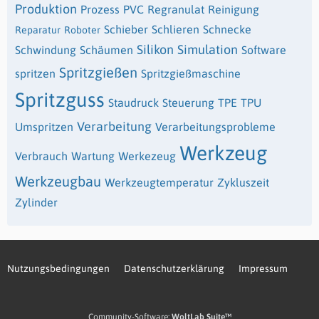
Produktion
Prozess
PVC
Regranulat
Reinigung
Schieber
Schlieren
Schnecke
Reparatur
Roboter
Silikon
Simulation
Schwindung
Schäumen
Software
Spritzgießen
spritzen
Spritzgießmaschine
Spritzguss
Staudruck
Steuerung
TPE
TPU
Verarbeitung
Umspritzen
Verarbeitungsprobleme
Werkzeug
Verbrauch
Wartung
Werkezeug
Werkzeugbau
Werkzeugtemperatur
Zykluszeit
Zylinder
Nutzungsbedingungen
Datenschutzerklärung
Impressum
Community-Software:
WoltLab Suite™