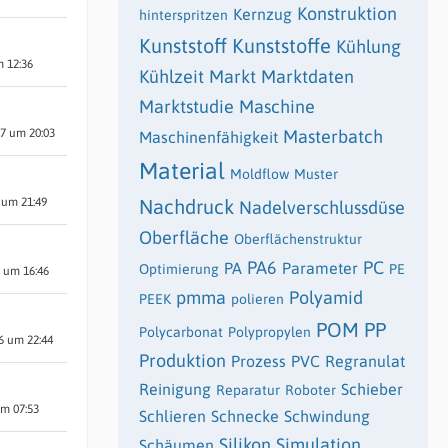
Konstruktion
Kernzug
hinterspritzen
Kunststoff
Kunststoffe
Kühlung
m 12:36
Kühlzeit
Markt
Marktdaten
Marktstudie
Maschine
17 um 20:03
Masterbatch
Maschinenfähigkeit
Material
Moldflow
Muster
 um 21:49
Nachdruck
Nadelverschlussdüse
Oberfläche
Oberflächenstruktur
PA6
PC
PA
Parameter
Optimierung
PE
7 um 16:46
pmma
Polyamid
PEEK
polieren
POM
PP
Polycarbonat
Polypropylen
6 um 22:44
Produktion
Prozess
PVC
Regranulat
Reinigung
Schieber
Reparatur
Roboter
um 07:53
Schlieren
Schnecke
Schwindung
Silikon
Simulation
Schäumen