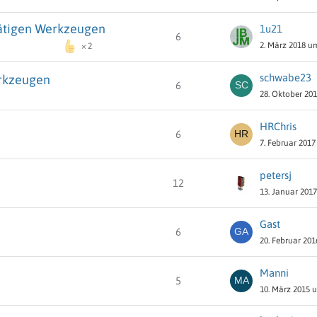
ätigen Werkzeugen
1u21
6
2. März 2018 u
2
schwabe23
erkzeugen
6
28. Oktober 20
HRChris
6
7. Februar 2017
petersj
12
13. Januar 201
Gast
6
20. Februar 201
Manni
5
10. März 2015 