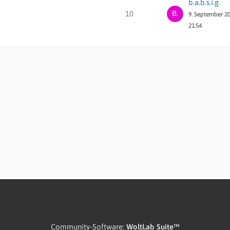
b.a.b.s.i.g.
10
9. September 2
21:54
Community-Software:
WoltLab Suite™