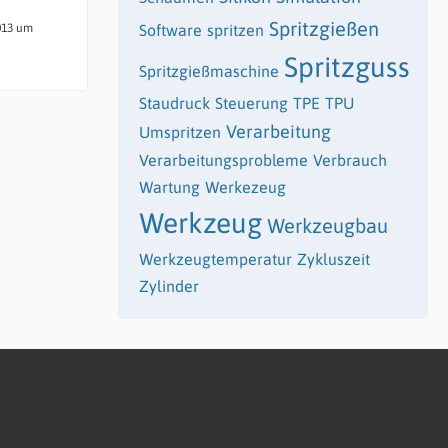
Spritzgießen
013 um
Software
spritzen
Spritzguss
Spritzgießmaschine
Staudruck
Steuerung
TPE
TPU
Verarbeitung
Umspritzen
Verarbeitungsprobleme
Verbrauch
Wartung
Werkezeug
Werkzeug
Werkzeugbau
Werkzeugtemperatur
Zykluszeit
Zylinder