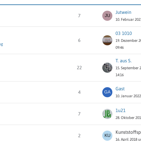
Jutwein
7
10. Februar 202
03 1010
6
19. Dezember 
ug
09:46
T. aus S.
22
15. September 
14:16
Gast
4
10. Januar 202
1u21
7
28. Oktober 20
Kunststoffsp
2
16. April 2018 