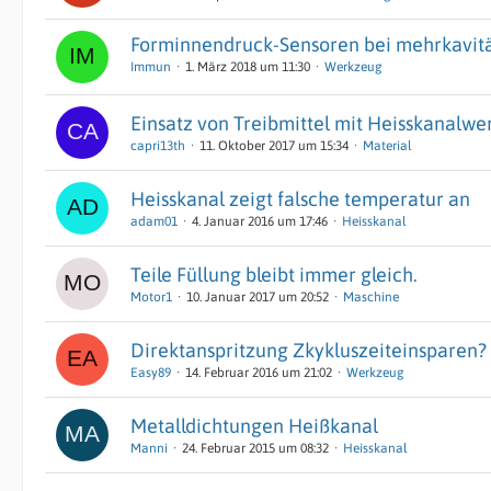
Forminnendruck-Sensoren bei mehrkavit
Immun
1. März 2018 um 11:30
Werkzeug
Einsatz von Treibmittel mit Heisskanalw
capri13th
11. Oktober 2017 um 15:34
Material
Heisskanal zeigt falsche temperatur an
adam01
4. Januar 2016 um 17:46
Heisskanal
Teile Füllung bleibt immer gleich.
Motor1
10. Januar 2017 um 20:52
Maschine
Direktanspritzung Zkykluszeiteinsparen?
Easy89
14. Februar 2016 um 21:02
Werkzeug
Metalldichtungen Heißkanal
Manni
24. Februar 2015 um 08:32
Heisskanal