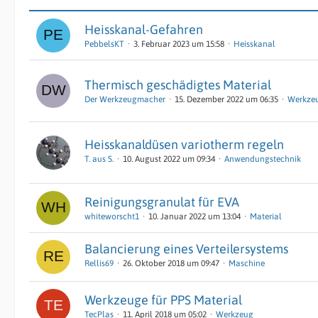
Heisskanal-Gefahren
PebbelsKT
3. Februar 2023 um 15:58
Heisskanal
Thermisch geschädigtes Material
Der Werkzeugmacher
15. Dezember 2022 um 06:35
Werkze
Heisskanaldüsen variotherm regeln
T. aus S.
10. August 2022 um 09:34
Anwendungstechnik
Reinigungsgranulat für EVA
whiteworscht1
10. Januar 2022 um 13:04
Material
Balancierung eines Verteilersystems
Rellis69
26. Oktober 2018 um 09:47
Maschine
Werkzeuge für PPS Material
TecPlas
11. April 2018 um 05:02
Werkzeug