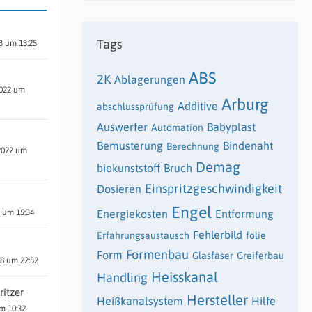
Tags
3 um 13:25
ABS
2K
Ablagerungen
2022 um
Arburg
Additive
abschlussprüfung
Auswerfer
Babyplast
Automation
Bemusterung
Bindenaht
Berechnung
2022 um
Demag
biokunststoff
Bruch
Einspritzgeschwindigkeit
Dosieren
Engel
2 um 15:34
Energiekosten
Entformung
Fehlerbild
Erfahrungsaustausch
folie
Formenbau
Form
Glasfaser
Greiferbau
18 um 22:52
Heisskanal
Handling
ritzer
Hersteller
Heißkanalsystem
Hilfe
um 10:32