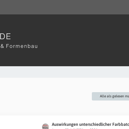
Alle als gelesen m
L
Auswirkungen unterschiedlicher Farbbatches und UV-Schutzadditive in der Ver