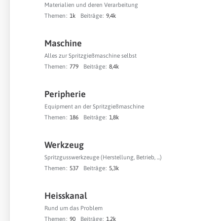
Materialien und deren Verarbeitung
Themen
1k
Beiträge
9,4k
Maschine
Alles zur Spritzgießmaschine selbst
Themen
779
Beiträge
8,4k
Peripherie
Equipment an der Spritzgießmaschine
Themen
186
Beiträge
1,8k
Werkzeug
Spritzgusswerkzeuge (Herstellung, Betrieb, ...)
Themen
537
Beiträge
5,3k
Heisskanal
Rund um das Problem
Themen
90
Beiträge
1,2k