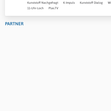
f
U
Kunststoff Nachgefragt
K-Impuls
Kunststoff Dialog
Wi
o
n
11-Uhr-Loch
Plas.TV
r
t
e
e
PARTNER
n
r
f
o
r
e
n