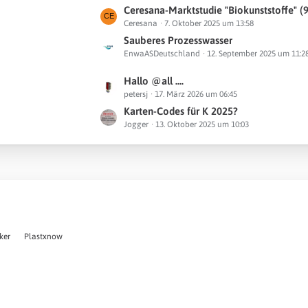
t
L
Ceresana-Marktstudie "Biokunststoffe" (9
e
r
Ceresana
7. Oktober 2025 um 13:58
e
B
ä
t
Sauberes Prozesswasser
e
g
EnwaASDeutschland
12. September 2025 um 11:2
z
i
e
t
t
L
Hallo @all ....
e
r
petersj
17. März 2026 um 06:45
e
B
ä
t
Karten-Codes für K 2025?
e
g
Jogger
13. Oktober 2025 um 10:03
z
i
e
t
t
e
r
B
ä
e
g
i
e
t
r
ker
Plastxnow
ä
g
e