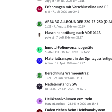
Jogger
29. Juli 2026 um 15:16
e
t
Erfahrungen mit Verschlussdüse und PF
nidi
7. Juli 2026 um 09:45
z
t
L
ARBURG ALLROUNDER 220-75-250 (DIALOGICA) – Diskettenlaufwerk defekt, Wiederherstellung des Sy
e
1u21
7. August 2026 um 20:39
e
B
t
Maschinenprüfung nach VDE 0113
e
petersj
7. Juli 2026 um 23:57
z
i
t
t
L
Inmold-Folienvorschubgeräte
e
r
Steffen KH
10. Juni 2026 um 16:55
e
B
ä
t
Materialtransport in der Spritzgussfertigung, wie habt ihr
e
g
Artem
14. April 2026 um 14:47
z
i
e
t
t
L
Berechnung Wärmeeintrag
e
r
1u21
29. Juli 2026 um 11:03
e
B
ä
t
Nadeleinstand SGW
e
g
DEBIMA
27. Mai 2026 um 16:12
z
i
e
t
t
L
Heißkanalvolumen ermitteln
e
r
HarzerLausbub
23. März 2026 um 15:48
e
B
ä
t
Faden ziehen beim Heißkanalsystem
e