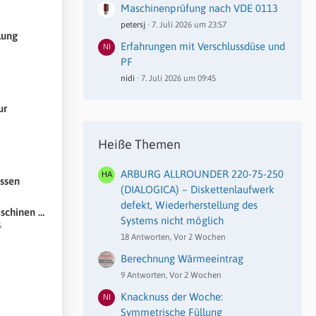
Maschinenprüfung nach VDE 0113
petersj
7. Juli 2026 um 23:57
lung
Erfahrungen mit Verschlussdüse und
PF
nidi
7. Juli 2026 um 09:45
ur
Heiße Themen
ARBURG ALLROUNDER 220-75-250
essen
(DIALOGICA) – Diskettenlaufwerk
defekt, Wiederherstellung des
ge ohne Chemie-
Systems nicht möglich
6
18 Antworten, Vor 2 Wochen
Berechnung Wärmeeintrag
9 Antworten, Vor 2 Wochen
Knacknuss der Woche:
Symmetrische Füllung