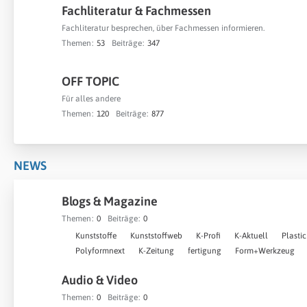
Fachliteratur & Fachmessen
Fachliteratur besprechen, über Fachmessen informieren.
Themen
53
Beiträge
347
OFF TOPIC
Für alles andere
Themen
120
Beiträge
877
NEWS
Blogs & Magazine
Themen
0
Beiträge
0
U
Kunststoffe
Kunststoffweb
K-Profi
K-Aktuell
Plastic
n
Polyformnext
K-Zeitung
fertigung
Form+Werkzeug
t
Audio & Video
e
r
Themen
0
Beiträge
0