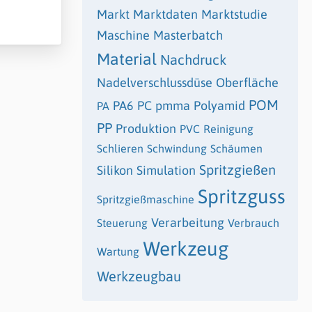
Markt
Marktdaten
Marktstudie
Maschine
Masterbatch
Material
Nachdruck
Nadelverschlussdüse
Oberfläche
POM
PA6
PC
pmma
Polyamid
PA
PP
Produktion
PVC
Reinigung
Schlieren
Schwindung
Schäumen
Spritzgießen
Silikon
Simulation
Spritzguss
Spritzgießmaschine
Verarbeitung
Steuerung
Verbrauch
Werkzeug
Wartung
Werkzeugbau