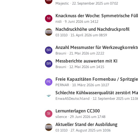
g
Majestic
22. September 2025 um 07:02
z
i
e
t
t
L
Knacknuss der Woche: Symmetrische Fül
e
r
nidi
9. Juni 2026 um 14:12
e
B
ä
t
Nachdruckhöhe und Nachdruckprofil
e
g
03 1010
15. April 2026 um 08:59
z
i
e
t
t
L
Anzahl Messmuster für Werkzeugkorrekt
e
r
Brauni
21. Mai 2026 um 22:22
e
B
ä
t
Messberichte auswerten mit KI
e
g
Brauni
12. Mai 2026 um 14:15
z
i
e
t
t
L
Freie Kapazitäten Formenbau / Spritzgi
e
r
PERNAR
10. März 2026 um 10:27
e
B
ä
t
Schlechte Kühlwasserqualität zerstört Maschinen und Werkzeuge -Neue We
e
g
EnwaASDeutschland
12. September 2025 um 11:0
z
i
e
t
t
L
Lernunterlagen CC300
e
r
silence
29. Juni 2026 um 17:48
e
B
ä
t
Aktueller Stand der Ausbildung
e
g
03 1010
27. August 2025 um 10:06
z
i
e
t