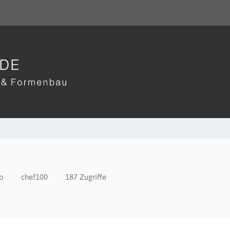
fo
chef100
187 Zugriffe