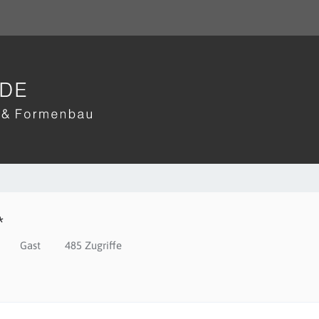
*
Gast
485 Zugriffe