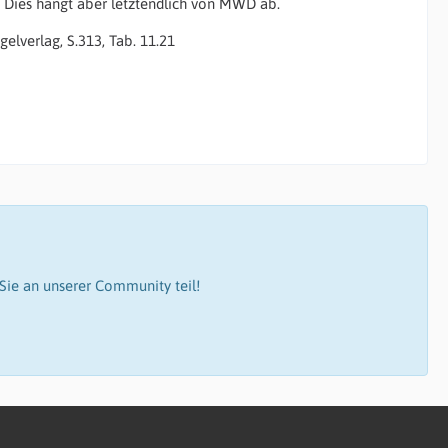
. Dies hängt aber letztendlich von MWD ab.
lverlag, S.313, Tab. 11.21
ie an unserer Community teil!