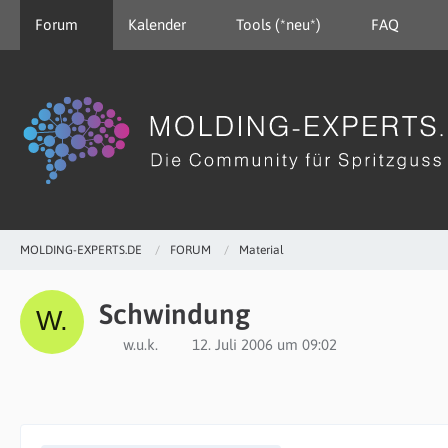
Forum
Kalender
Tools (*neu*)
FAQ
MOLDING-EXPERTS.DE
FORUM
Material
Schwindung
w.u.k.
12. Juli 2006 um 09:02