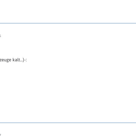
6
euge kalt...)-:
7