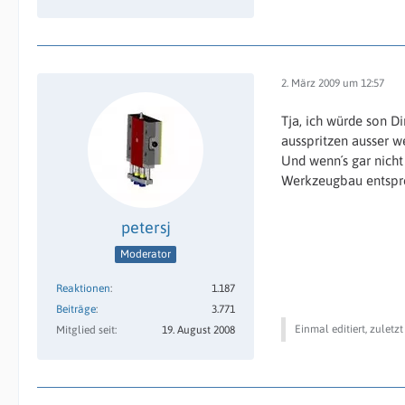
2. März 2009 um 12:57
Tja, ich würde son D
ausspritzen ausser 
Und wenn´s gar nicht 
Werkzeugbau entsprec
petersj
Moderator
Reaktionen
1.187
Beiträge
3.771
Einmal editiert, zuletz
Mitglied seit
19. August 2008