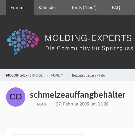
Forum
Kalender
Tools (*neu*)
FAQ
MOLDING-EXPERTS.DE
FORUM
Bezugsquellen - Info
schmelzeauffangbehälter
cora
27. Februar 2009 um 15:28