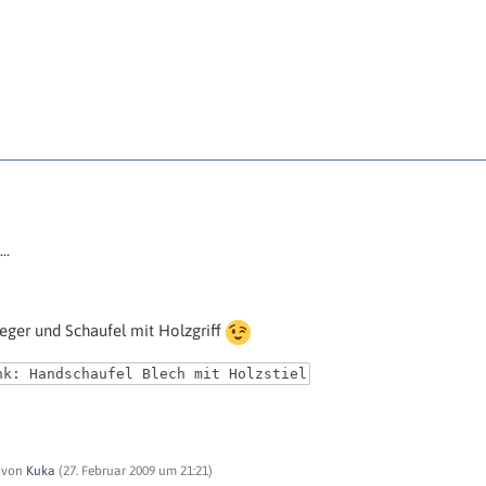
..
eger und Schaufel mit Holzgriff
nk: Handschaufel Blech mit Holzstiel
t von
Kuka
(
27. Februar 2009 um 21:21
)