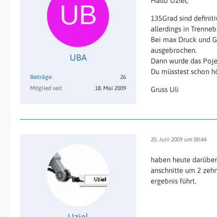
Hallo Uziel,
135Grad sind definiti
allerdings in Trenne
Bei max Druck und Ge
ausgebrochen.
UBA
Dann wurde das Pojek
Du müsstest schon h
Beiträge
26
Mitglied seit
18. Mai 2009
Gruss Uli
20. Juni 2009 um 00:44
haben heute darüber 
anschnitte um 2 zehn
ergebnis führt.
Uziel