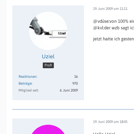
19. Juni 2009 um 11:11
@vdüse:von 100% eins
@kvl:der wzb sagt ic
jetzt hatte ich geste
Uziel
Profi
Reaktionen
16
Beiträge
970
Mitglied seit
6. Juni 2009
19. Juni 2009 um 18:05