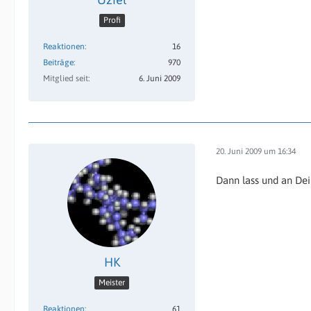
Profi
Reaktionen
16
Beiträge
970
Mitglied seit
6. Juni 2009
20. Juni 2009 um 16:34
Dann lass und an Dei
HK
Meister
Reaktionen
61