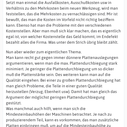
Setzt man einmal die Ausfallkosten, Ausschußkosten usw in
Verhältnis zu den Mehrkosten beim neuen Werkzeug, wird man
feststellen, das die Mehrkosten zu vernachlässigen sind. Mir ist
bewußt, das man die Kosten im Vorfeld nicht richtig beziffern
kann. Ebenso hat man die Probleme mit den verschiedenen
Kostenstellen. Aber man muß sich klar machen, das es eigentlich
egal ist, von welcher Kostenstelle das Geld kommt, im Endefekt
bezahlt alles die Firma. Was unter dem Strich übrig bleibt zählt.
Nun aber wieder zum eigentlichen Thema.
Man kann recht gut gegen immer dünnere Plattenauslegungen
argumentieren, wenn man die max. Plattendurchbiegung stark
minimiert. Je geringer die Plattendurchbiegung um so dicker
muß die Plattenstärke sein. Des weiteren kann man auf die
Qualität eingehen. Bei einer zu großen Plattendurchbiegung hat
man gleich Probleme, die Teile in einer guten Qualität
herzustellen (Verzug, Ebenheit usw). Damit hat man gleich das
Argument der möglichst geringen Plattendurchbiegung
gestützt.
Was manchmal auch hilft, wenn man sich die
Mindesteinbauhöhen der Maschinen betrachtet. Je nach zu
produzierendem Teil, kann es vorkommen, das man zusätzliche
Platten einbringen muß, um auf die Mindesteinbauhöhe zu