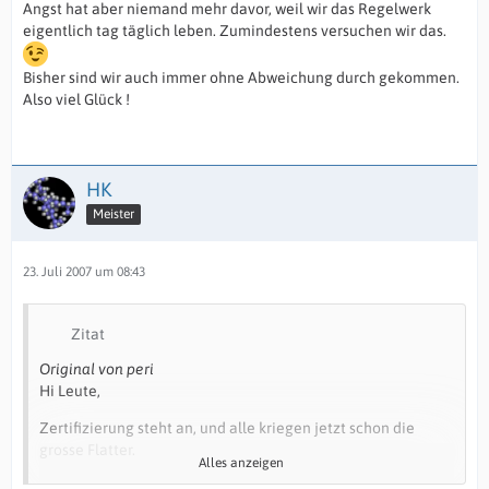
Angst hat aber niemand mehr davor, weil wir das Regelwerk
eigentlich tag täglich leben. Zumindestens versuchen wir das.
Bisher sind wir auch immer ohne Abweichung durch gekommen.
Also viel Glück !
HK
Meister
23. Juli 2007 um 08:43
Zitat
Original von peri
Hi Leute,
Zertifizierung steht an, und alle kriegen jetzt schon die
grosse Flatter.
Alles anzeigen
Wie sieht`s denn bei Euch aus, wird da das Jahr über